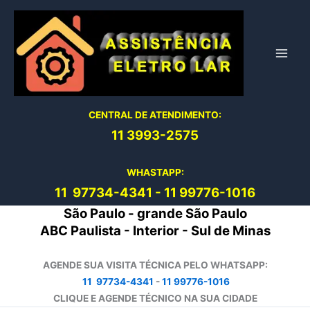
Ir
para
o
conteúdo
CENTRAL DE ATENDIMENTO:
11 3993-2575
WHASTAPP:
11 97734-4
341
-
11 99776-1016
São Paulo - grande São Paulo
ABC Paulista - Interior - Sul de Minas
AGENDE SUA VISITA TÉCNICA PELO WHATSAPP:
11 97734-4341
-
11 99776-1016
CLIQUE E AGENDE TÉCNICO NA SUA CIDADE