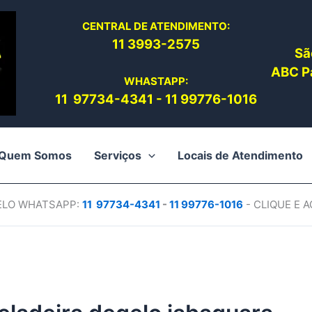
CENTRAL DE ATENDIMENTO:
11 3993-2575
Sã
ABC Pa
WHASTAPP:
11 97734-4
341
-
11 99776-1016
Quem Somos
Serviços
Locais de Atendimento
PELO WHATSAPP:
11 97734-4
341
-
11 99776-1016
- CLIQUE E 