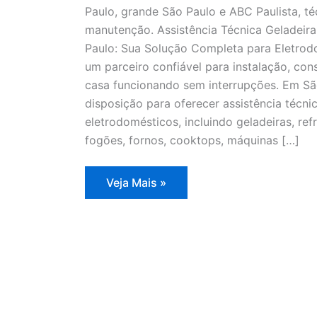
Paulo, grande São Paulo e ABC Paulista, té
manutenção. Assistência Técnica Geladeir
Paulo: Sua Solução Completa para Eletrodo
um parceiro confiável para instalação, co
casa funcionando sem interrupções. Em Sã
disposição para oferecer assistência técn
eletrodomésticos, incluindo geladeiras, refr
fogões, fornos, cooktops, máquinas […]
Assistência
Veja Mais »
Técnica
Geladeira
Degelo