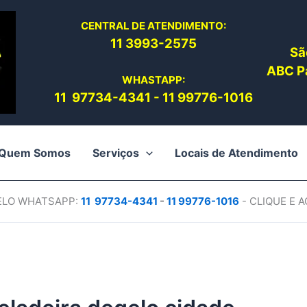
CENTRAL DE ATENDIMENTO:
11 3993-2575
Sã
ABC Pa
WHASTAPP:
11 97734-4
341
-
11 99776-1016
Quem Somos
Serviços
Locais de Atendimento
PELO WHATSAPP:
11 97734-4
341
-
11 99776-1016
- CLIQUE E 