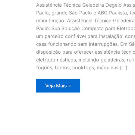
Assistência Técnica Geladeira Degelo Assi
Paulo, grande São Paulo e ABC Paulista, té
manutenção. Assistência Técnica Geladeir
Paulo: Sua Solução Completa para Eletrodo
um parceiro confiável para instalação, co
casa funcionando sem interrupções. Em Sã
disposição para oferecer assistência técn
eletrodomésticos, incluindo geladeiras, refr
fogões, fornos, cooktops, máquinas […]
Assistência
Veja Mais »
Técnica
Geladeira
Degelo