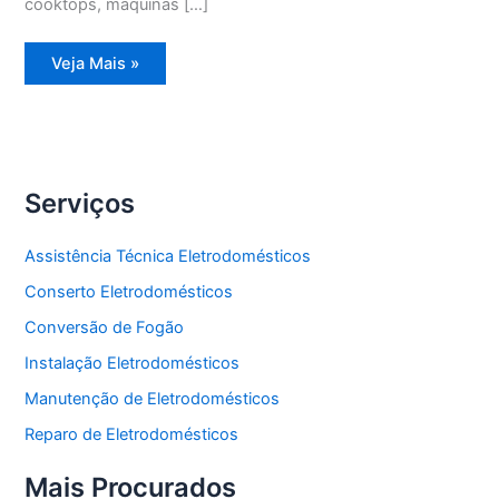
cooktops, máquinas […]
Assistência
Veja Mais »
Técnica
Geladeira
Degelo
Serviços
Assistência Técnica Eletrodomésticos
Conserto Eletrodomésticos
Conversão de Fogão
Instalação Eletrodomésticos
Manutenção de Eletrodomésticos
Reparo de Eletrodomésticos
Mais Procurados