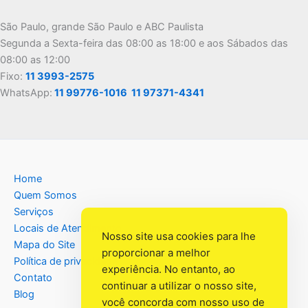
São Paulo, grande São Paulo e ABC Paulista
Segunda a Sexta-feira das 08:00 as 18:00 e aos Sábados das
08:00 as 12:00
Fixo:
11 3993-2575
WhatsApp:
11 99776-1016
11 97371-4341
Home
Quem Somos
Serviços
Locais de Atendimento
Nosso site usa cookies para lhe
Mapa do Site
proporcionar a melhor
Política de privacidade
experiência. No entanto, ao
Contato
continuar a utilizar o nosso site,
Blog
você concorda com nosso uso de