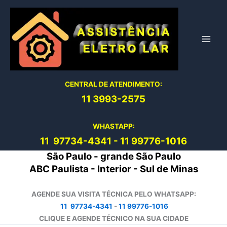
Ir
para
o
conteúdo
CENTRAL DE ATENDIMENTO:
11 3993-2575
WHASTAPP:
11 97734-4
341
-
11 99776-1016
São Paulo - grande São Paulo
ABC Paulista - Interior - Sul de Minas
AGENDE SUA VISITA TÉCNICA PELO WHATSAPP:
11 97734-4341
-
11 99776-1016
CLIQUE E AGENDE TÉCNICO NA SUA CIDADE