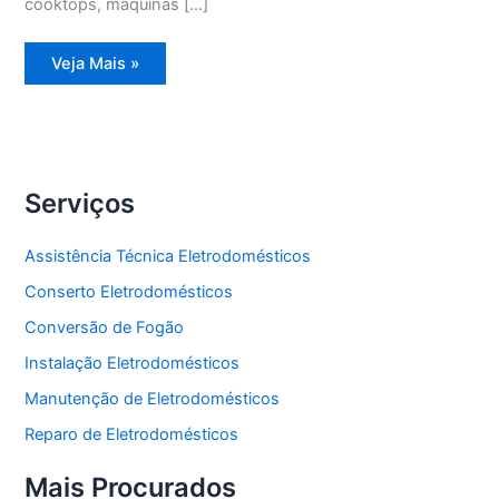
cooktops, máquinas […]
Assistência
Veja Mais »
Técnica
Geladeira
Degelo
Serviços
Assistência Técnica Eletrodomésticos
Conserto Eletrodomésticos
Conversão de Fogão
Instalação Eletrodomésticos
Manutenção de Eletrodomésticos
Reparo de Eletrodomésticos
Mais Procurados