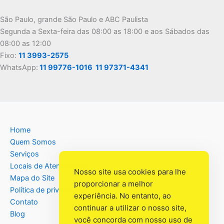
São Paulo, grande São Paulo e ABC Paulista
Segunda a Sexta-feira das 08:00 as 18:00 e aos Sábados das
08:00 as 12:00
Fixo:
11 3993-2575
WhatsApp:
11 99776-1016
11 97371-4341
Home
Quem Somos
Serviços
Locais de Atendimento
Nosso site usa cookies para lhe
Mapa do Site
proporcionar a melhor
Política de privacidade
experiência. No entanto, ao
Contato
continuar a utilizar o nosso site,
Blog
você concorda com nosso uso de