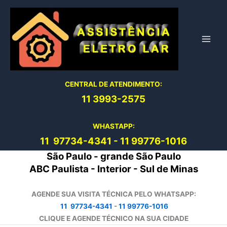
Ir
para
o
conteúdo
CENTRAL DE ATENDIMENTO:
11 3993-2575
WHASTAPP:
11 97734-4
341
-
11 99776-1016
São Paulo - grande São Paulo
ABC Paulista - Interior - Sul de Minas
AGENDE SUA VISITA TÉCNICA PELO WHATSAPP:
11 97734-4341
-
11 99776-1016
CLIQUE E AGENDE TÉCNICO NA SUA CIDADE