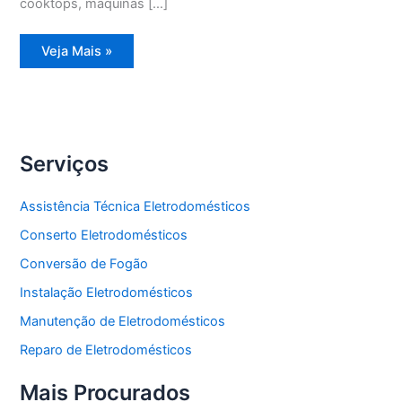
cooktops, máquinas […]
Assistência
Veja Mais »
Técnica
Geladeira
Degelo
Serviços
Assistência Técnica Eletrodomésticos
Conserto Eletrodomésticos
Conversão de Fogão
Instalação Eletrodomésticos
Manutenção de Eletrodomésticos
Reparo de Eletrodomésticos
Mais Procurados