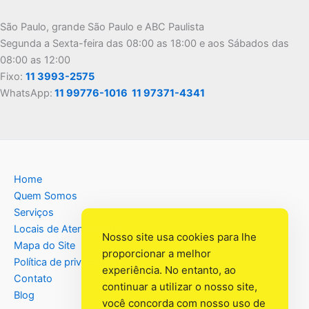
São Paulo, grande São Paulo e ABC Paulista
Segunda a Sexta-feira das 08:00 as 18:00 e aos Sábados das
08:00 as 12:00
Fixo:
11 3993-2575
WhatsApp:
11 99776-1016
11 97371-4341
Home
Quem Somos
Serviços
Locais de Atendimento
Nosso site usa cookies para lhe
Mapa do Site
proporcionar a melhor
Política de privacidade
experiência. No entanto, ao
Contato
continuar a utilizar o nosso site,
Blog
você concorda com nosso uso de