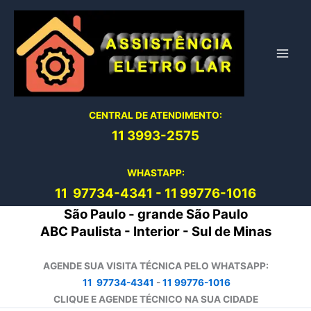
Ir
para
o
conteúdo
CENTRAL DE ATENDIMENTO:
11 3993-2575
WHASTAPP:
11 97734-4
341
-
11 99776-1016
São Paulo - grande São Paulo
ABC Paulista - Interior - Sul de Minas
AGENDE SUA VISITA TÉCNICA PELO WHATSAPP:
11 97734-4341
-
11 99776-1016
CLIQUE E AGENDE TÉCNICO NA SUA CIDADE