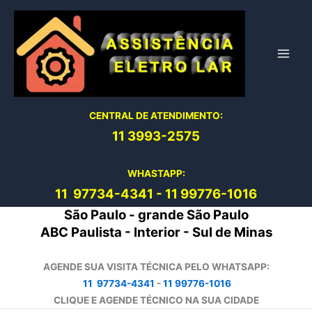
Ir
para
o
conteúdo
CENTRAL DE ATENDIMENTO:
11 3993-2575
WHASTAPP:
11 97734-4
341
-
11 99776-1016
São Paulo - grande São Paulo
ABC Paulista - Interior - Sul de Minas
AGENDE SUA VISITA TÉCNICA PELO WHATSAPP:
11 97734-4341
-
11 99776-1016
CLIQUE E AGENDE TÉCNICO NA SUA CIDADE