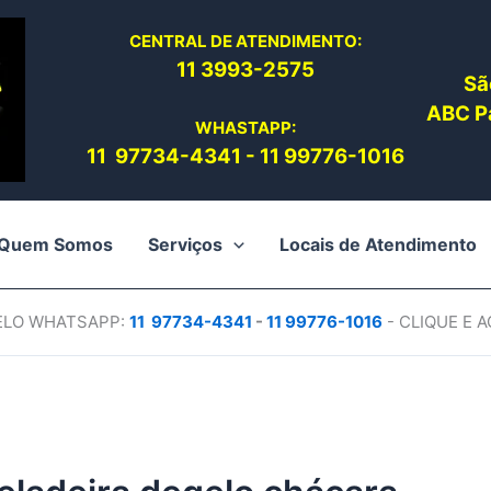
CENTRAL DE ATENDIMENTO:
11 3993-2575
Sã
ABC Pa
WHASTAPP:
11 97734-4
341
-
11 99776-1016
Quem Somos
Serviços
Locais de Atendimento
PELO WHATSAPP:
11 97734-4
341
-
11 99776-1016
- CLIQUE E 