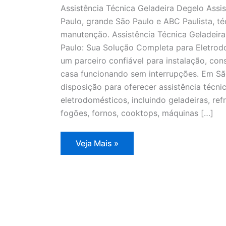
Assistência Técnica Geladeira Degelo Assi
Paulo, grande São Paulo e ABC Paulista, té
manutenção. Assistência Técnica Geladeir
Paulo: Sua Solução Completa para Eletrodo
um parceiro confiável para instalação, co
casa funcionando sem interrupções. Em Sã
disposição para oferecer assistência técn
eletrodomésticos, incluindo geladeiras, refr
fogões, fornos, cooktops, máquinas […]
Assistência
Veja Mais »
Técnica
Geladeira
Degelo