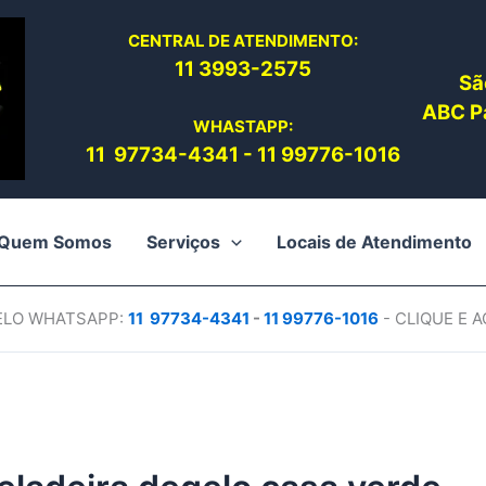
CENTRAL DE ATENDIMENTO:
11 3993-2575
Sã
ABC Pa
WHASTAPP:
11 97734-4
341
-
11 99776-1016
Quem Somos
Serviços
Locais de Atendimento
PELO WHATSAPP:
11 97734-4
341
-
11 99776-1016
- CLIQUE E 