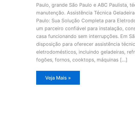
Paulo, grande São Paulo e ABC Paulista, té
manutenção. Assistência Técnica Geladeir
Paulo: Sua Solução Completa para Eletrodo
um parceiro confiável para instalação, co
casa funcionando sem interrupções. Em Sã
disposição para oferecer assistência técn
eletrodomésticos, incluindo geladeiras, refr
fogões, fornos, cooktops, máquinas […]
Assistência
Veja Mais »
Técnica
Geladeira
Degelo