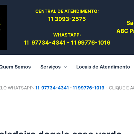
CENTRAL DE ATENDIMENTO:
11 3993-2575
Sã
ABC Pa
WHASTAPP:
11 97734-4
341
-
11 99776-1016
Quem Somos
Serviços
Locais de Atendimento
PELO WHATSAPP:
11 97734-4
341
-
11 99776-1016
- CLIQUE E 