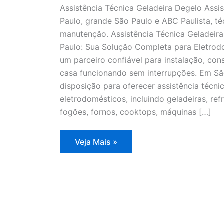
Assistência Técnica Geladeira Degelo Assi
Paulo, grande São Paulo e ABC Paulista, té
manutenção. Assistência Técnica Geladeir
Paulo: Sua Solução Completa para Eletrodo
um parceiro confiável para instalação, co
casa funcionando sem interrupções. Em Sã
disposição para oferecer assistência técn
eletrodomésticos, incluindo geladeiras, refr
fogões, fornos, cooktops, máquinas […]
Assistência
Veja Mais »
Técnica
Geladeira
Degelo