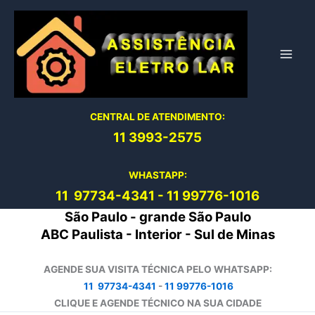
Ir
para
o
conteúdo
CENTRAL DE ATENDIMENTO:
11 3993-2575
WHASTAPP:
11 97734-4
341
-
11 99776-1016
São Paulo - grande São Paulo
ABC Paulista - Interior - Sul de Minas
AGENDE SUA VISITA TÉCNICA PELO WHATSAPP:
11 97734-4341
-
11 99776-1016
CLIQUE E AGENDE TÉCNICO NA SUA CIDADE