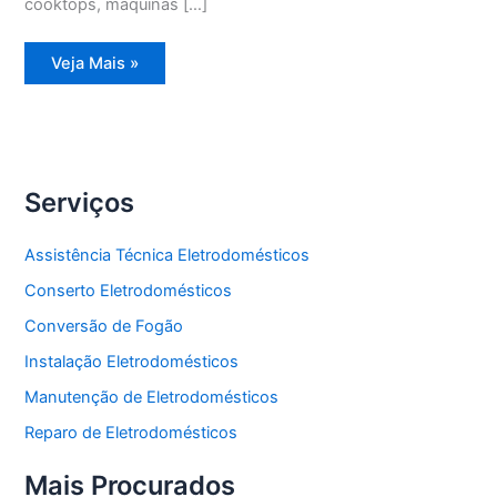
cooktops, máquinas […]
Assistência
Veja Mais »
Técnica
Geladeira
Degelo
Serviços
Assistência Técnica Eletrodomésticos
Conserto Eletrodomésticos
Conversão de Fogão
Instalação Eletrodomésticos
Manutenção de Eletrodomésticos
Reparo de Eletrodomésticos
Mais Procurados