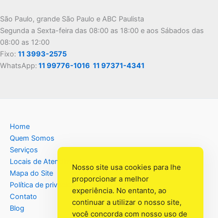
São Paulo, grande São Paulo e ABC Paulista
Segunda a Sexta-feira das 08:00 as 18:00 e aos Sábados das
08:00 as 12:00
Fixo:
11 3993-2575
WhatsApp:
11 99776-1016
11 97371-4341
Home
Quem Somos
Serviços
Locais de Atendimento
Nosso site usa cookies para lhe
Mapa do Site
proporcionar a melhor
Política de privacidade
experiência. No entanto, ao
Contato
continuar a utilizar o nosso site,
Blog
você concorda com nosso uso de