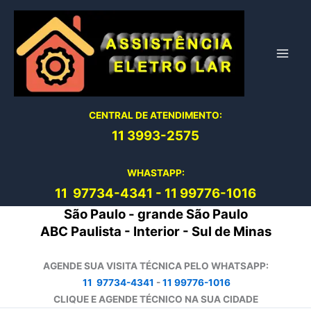
Ir
para
o
conteúdo
CENTRAL DE ATENDIMENTO:
11 3993-2575
WHASTAPP:
11 97734-4
341
-
11 99776-1016
São Paulo - grande São Paulo
ABC Paulista - Interior - Sul de Minas
AGENDE SUA VISITA TÉCNICA PELO WHATSAPP:
11 97734-4341
-
11 99776-1016
CLIQUE E AGENDE TÉCNICO NA SUA CIDADE