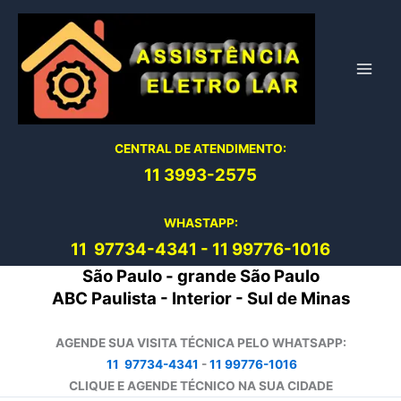
Ir
para
o
conteúdo
CENTRAL DE ATENDIMENTO:
11 3993-2575
WHASTAPP:
11 97734-4
341
-
11 99776-1016
São Paulo - grande São Paulo
ABC Paulista - Interior - Sul de Minas
AGENDE SUA VISITA TÉCNICA PELO WHATSAPP:
11 97734-4341
-
11 99776-1016
CLIQUE E AGENDE TÉCNICO NA SUA CIDADE