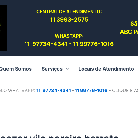
CENTRAL DE ATENDIMENTO:
11 3993-2575
Sã
ABC Pa
WHASTAPP:
11 97734-4
341
-
11 99776-1016
Quem Somos
Serviços
Locais de Atendimento
PELO WHATSAPP:
11 97734-4
341
-
11 99776-1016
- CLIQUE E 