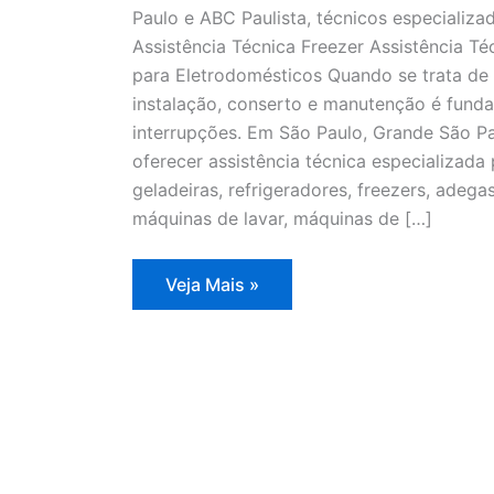
Paulo e ABC Paulista, técnicos especializa
Assistência Técnica Freezer Assistência T
para Eletrodomésticos Quando se trata de 
instalação, conserto e manutenção é fund
interrupções. Em São Paulo, Grande São Pa
oferecer assistência técnica especializad
geladeiras, refrigeradores, freezers, adegas
máquinas de lavar, máquinas de […]
Assistência
Veja Mais »
Técnica
Freezer