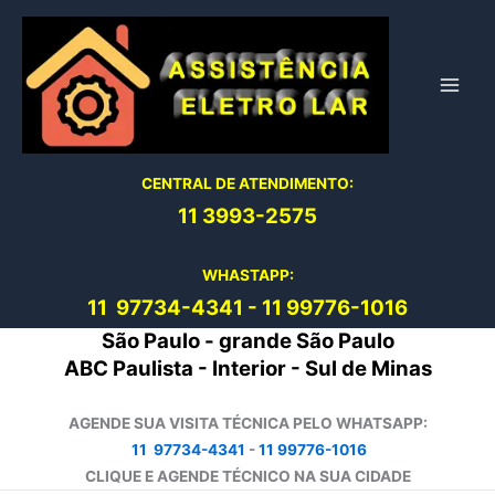
Ir
para
o
conteúdo
CENTRAL DE ATENDIMENTO:
11 3993-2575
WHASTAPP:
11 97734-4
341
-
11 99776-1016
São Paulo - grande São Paulo
ABC Paulista - Interior - Sul de Minas
AGENDE SUA VISITA TÉCNICA PELO WHATSAPP:
11 97734-4341
-
11 99776-1016
CLIQUE E AGENDE TÉCNICO NA SUA CIDADE