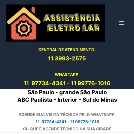
Ir
para
o
conteúdo
CENTRAL DE ATENDIMENTO:
11 3993-2575
WHASTAPP:
11 97734-4
341
-
11 99776-1016
São Paulo - grande São Paulo
ABC Paulista - Interior - Sul de Minas
AGENDE SUA VISITA TÉCNICA PELO WHATSAPP:
11 97734-4341
-
11 99776-1016
CLIQUE E AGENDE TÉCNICO NA SUA CIDADE