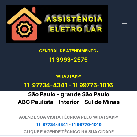
Ir
para
o
conteúdo
CENTRAL DE ATENDIMENTO:
11 3993-2575
WHASTAPP:
11 97734-4
341
-
11 99776-1016
São Paulo - grande São Paulo
ABC Paulista - Interior - Sul de Minas
AGENDE SUA VISITA TÉCNICA PELO WHATSAPP:
11 97734-4341
-
11 99776-1016
CLIQUE E AGENDE TÉCNICO NA SUA CIDADE