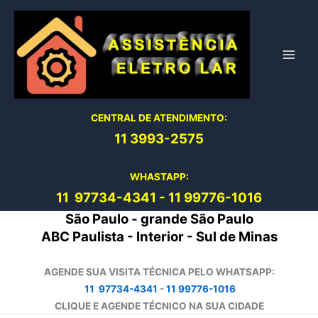
Ir
para
o
conteúdo
CENTRAL DE ATENDIMENTO:
11 3993-2575
WHASTAPP:
11 97734-4
341
-
11 99776-1016
São Paulo - grande São Paulo
ABC Paulista - Interior - Sul de Minas
AGENDE SUA VISITA TÉCNICA PELO WHATSAPP:
11 97734-4341
-
11 99776-1016
CLIQUE E AGENDE TÉCNICO NA SUA CIDADE