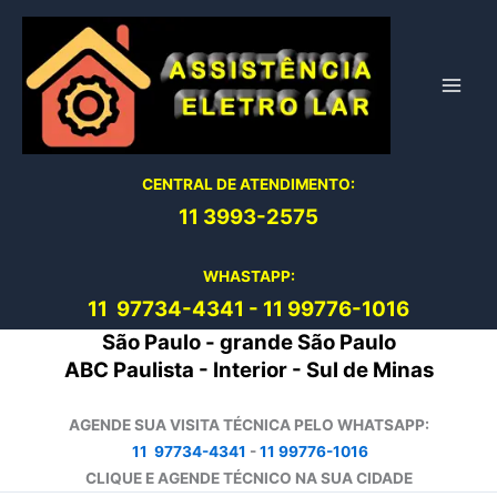
Ir
para
o
conteúdo
CENTRAL DE ATENDIMENTO:
11 3993-2575
WHASTAPP:
11 97734-4
341
-
11 99776-1016
São Paulo - grande São Paulo
ABC Paulista - Interior - Sul de Minas
AGENDE SUA VISITA TÉCNICA PELO WHATSAPP:
11 97734-4341
-
11 99776-1016
CLIQUE E AGENDE TÉCNICO NA SUA CIDADE