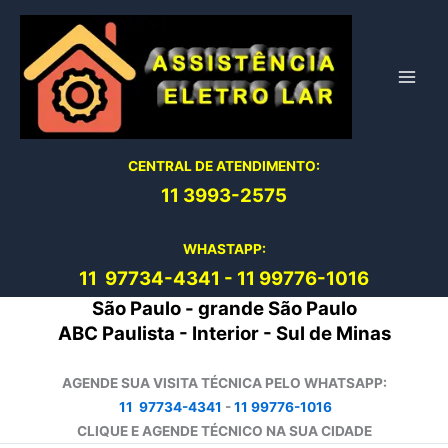
Ir
para
o
conteúdo
CENTRAL DE ATENDIMENTO:
11 3993-2575
WHASTAPP:
11 97734-4
341
-
11 99776-1016
São Paulo - grande São Paulo
ABC Paulista - Interior - Sul de Minas
AGENDE SUA VISITA TÉCNICA PELO WHATSAPP:
11 97734-4341
-
11 99776-1016
CLIQUE E AGENDE TÉCNICO NA SUA CIDADE