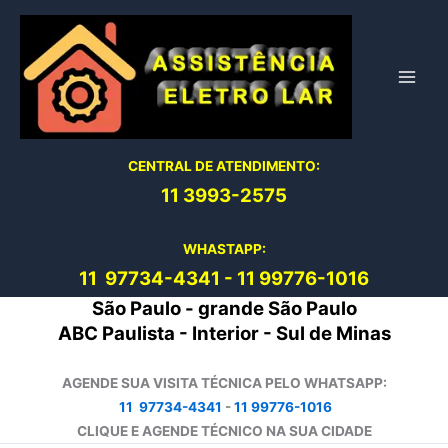
Ir
para
o
conteúdo
CENTRAL DE ATENDIMENTO:
11 3993-2575
WHASTAPP:
11 97734-4
341
-
11 99776-1016
São Paulo - grande São Paulo
ABC Paulista - Interior - Sul de Minas
AGENDE SUA VISITA TÉCNICA PELO WHATSAPP:
11 97734-4341
-
11 99776-1016
CLIQUE E AGENDE TÉCNICO NA SUA CIDADE