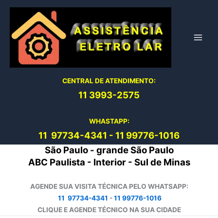
Ir
para
o
conteúdo
CENTRAL DE ATENDIMENTO:
11 3993-2575
WHASTAPP:
11 97734-4
341
-
11 99776-1016
São Paulo - grande São Paulo
ABC Paulista - Interior - Sul de Minas
AGENDE SUA VISITA TÉCNICA PELO WHATSAPP:
11 97734-4341
-
11 99776-1016
CLIQUE E AGENDE TÉCNICO NA SUA CIDADE