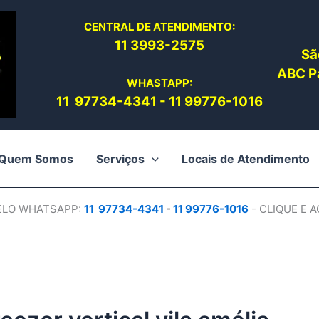
CENTRAL DE ATENDIMENTO:
11 3993-2575
Sã
ABC Pa
WHASTAPP:
11 97734-4
341
-
11 99776-1016
Quem Somos
Serviços
Locais de Atendimento
PELO WHATSAPP:
11 97734-4
341
-
11 99776-1016
- CLIQUE E 