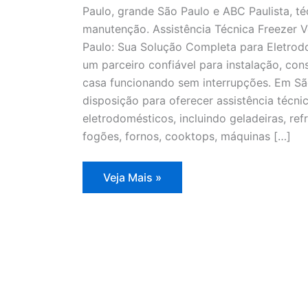
Paulo, grande São Paulo e ABC Paulista, té
manutenção. Assistência Técnica Freezer V
Paulo: Sua Solução Completa para Eletrodo
um parceiro confiável para instalação, co
casa funcionando sem interrupções. Em Sã
disposição para oferecer assistência técn
eletrodomésticos, incluindo geladeiras, refr
fogões, fornos, cooktops, máquinas […]
Assistência
Veja Mais »
Técnica
Freezer
Vertical