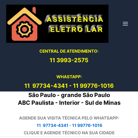
Ir
para
o
conteúdo
CENTRAL DE ATENDIMENTO:
11 3993-2575
WHASTAPP:
11 97734-4
341
-
11 99776-1016
São Paulo - grande São Paulo
ABC Paulista - Interior - Sul de Minas
AGENDE SUA VISITA TÉCNICA PELO WHATSAPP:
11 97734-4341
-
11 99776-1016
CLIQUE E AGENDE TÉCNICO NA SUA CIDADE