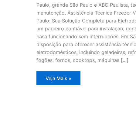
Paulo, grande São Paulo e ABC Paulista, té
manutenção. Assistência Técnica Freezer V
Paulo: Sua Solução Completa para Eletrodo
um parceiro confiável para instalação, co
casa funcionando sem interrupções. Em Sã
disposição para oferecer assistência técn
eletrodomésticos, incluindo geladeiras, refr
fogões, fornos, cooktops, máquinas […]
Assistência
Veja Mais »
Técnica
Freezer
Vertical