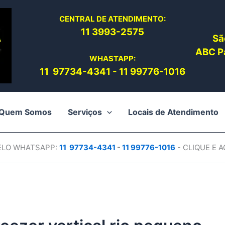
CENTRAL DE ATENDIMENTO:
11 3993-2575
Sã
ABC Pa
WHASTAPP:
11 97734-4
341
-
11 99776-1016
Quem Somos
Serviços
Locais de Atendimento
PELO WHATSAPP:
11 97734-4
341
-
11 99776-1016
- CLIQUE E 