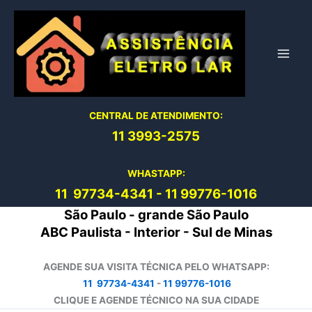
Ir
para
o
conteúdo
CENTRAL DE ATENDIMENTO:
11 3993-2575
WHASTAPP:
11 97734-4
341
-
11 99776-1016
São Paulo - grande São Paulo
ABC Paulista - Interior - Sul de Minas
AGENDE SUA VISITA TÉCNICA PELO WHATSAPP:
11 97734-4341
-
11 99776-1016
CLIQUE E AGENDE TÉCNICO NA SUA CIDADE