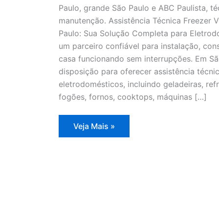
Paulo, grande São Paulo e ABC Paulista, té
manutenção. Assistência Técnica Freezer V
Paulo: Sua Solução Completa para Eletrodo
um parceiro confiável para instalação, co
casa funcionando sem interrupções. Em Sã
disposição para oferecer assistência técn
eletrodomésticos, incluindo geladeiras, refr
fogões, fornos, cooktops, máquinas […]
Assistência
Veja Mais »
Técnica
Freezer
Vertical