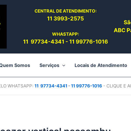
CENTRAL DE ATENDIMENTO:
11 3993-2575
Sã
ABC Pa
WHASTAPP:
11 97734-4
341
-
11 99776-1016
Quem Somos
Serviços
Locais de Atendimento
PELO WHATSAPP:
11 97734-4
341
-
11 99776-1016
- CLIQUE E 