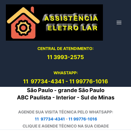
Ir
para
o
conteúdo
CENTRAL DE ATENDIMENTO:
11 3993-2575
WHASTAPP:
11 97734-4
341
-
11 99776-1016
São Paulo - grande São Paulo
ABC Paulista - Interior - Sul de Minas
AGENDE SUA VISITA TÉCNICA PELO WHATSAPP:
11 97734-4341
-
11 99776-1016
CLIQUE E AGENDE TÉCNICO NA SUA CIDADE