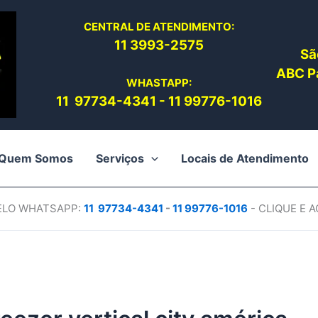
CENTRAL DE ATENDIMENTO:
11 3993-2575
Sã
ABC Pa
WHASTAPP:
11 97734-4
341
-
11 99776-1016
Quem Somos
Serviços
Locais de Atendimento
PELO WHATSAPP:
11 97734-4
341
-
11 99776-1016
- CLIQUE E 