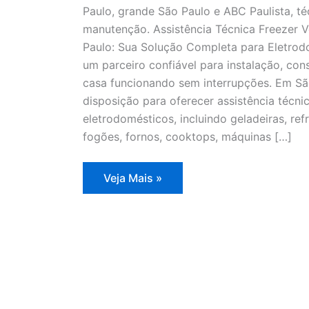
Paulo, grande São Paulo e ABC Paulista, té
manutenção. Assistência Técnica Freezer V
Paulo: Sua Solução Completa para Eletrodo
um parceiro confiável para instalação, co
casa funcionando sem interrupções. Em Sã
disposição para oferecer assistência técn
eletrodomésticos, incluindo geladeiras, refr
fogões, fornos, cooktops, máquinas […]
Assistência
Veja Mais »
Técnica
Freezer
Vertical