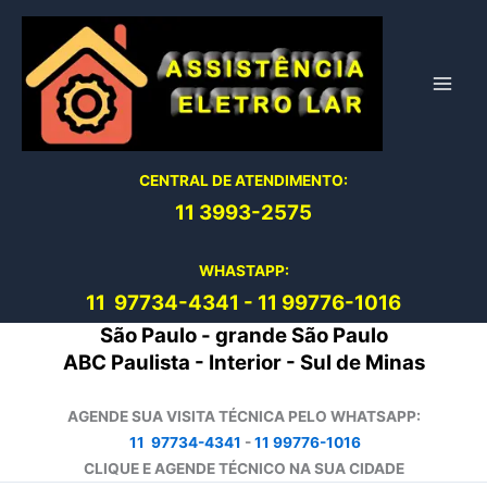
Ir
para
o
conteúdo
CENTRAL DE ATENDIMENTO:
11 3993-2575
WHASTAPP:
11 97734-4
341
-
11 99776-1016
São Paulo - grande São Paulo
ABC Paulista - Interior - Sul de Minas
AGENDE SUA VISITA TÉCNICA PELO WHATSAPP:
11 97734-4341
-
11 99776-1016
CLIQUE E AGENDE TÉCNICO NA SUA CIDADE