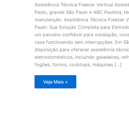
Assistência Técnica Freezer Vertical Assist
Paulo, grande São Paulo e ABC Paulista, té
manutenção. Assistência Técnica Freezer V
Paulo: Sua Solução Completa para Eletrodo
um parceiro confiável para instalação, co
casa funcionando sem interrupções. Em Sã
disposição para oferecer assistência técn
eletrodomésticos, incluindo geladeiras, refr
fogões, fornos, cooktops, máquinas […]
Assistência
Veja Mais »
Técnica
Freezer
Vertical