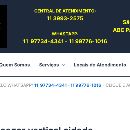
CENTRAL DE ATENDIMENTO:
11 3993-2575
Sã
ABC Pa
WHASTAPP:
11 97734-4
341
-
11 99776-1016
Quem Somos
Serviços
Locais de Atendimento
PELO WHATSAPP:
11 97734-4
341
-
11 99776-1016
- CLIQUE E 