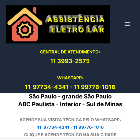
Ir
para
o
conteúdo
CENTRAL DE ATENDIMENTO:
11 3993-2575
WHASTAPP:
11 97734-4
341
-
11 99776-1016
São Paulo - grande São Paulo
ABC Paulista - Interior - Sul de Minas
AGENDE SUA VISITA TÉCNICA PELO WHATSAPP:
11 97734-4341
-
11 99776-1016
CLIQUE E AGENDE TÉCNICO NA SUA CIDADE