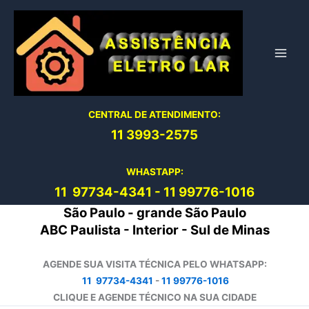
Ir
para
o
conteúdo
CENTRAL DE ATENDIMENTO:
11 3993-2575
WHASTAPP:
11 97734-4
341
-
11 99776-1016
São Paulo - grande São Paulo
ABC Paulista - Interior - Sul de Minas
AGENDE SUA VISITA TÉCNICA PELO WHATSAPP:
11 97734-4341
-
11 99776-1016
CLIQUE E AGENDE TÉCNICO NA SUA CIDADE