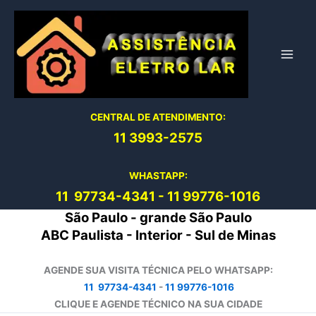
Ir
para
o
conteúdo
CENTRAL DE ATENDIMENTO:
11 3993-2575
WHASTAPP:
11 97734-4
341
-
11 99776-1016
São Paulo - grande São Paulo
ABC Paulista - Interior - Sul de Minas
AGENDE SUA VISITA TÉCNICA PELO WHATSAPP:
11 97734-4341
-
11 99776-1016
CLIQUE E AGENDE TÉCNICO NA SUA CIDADE