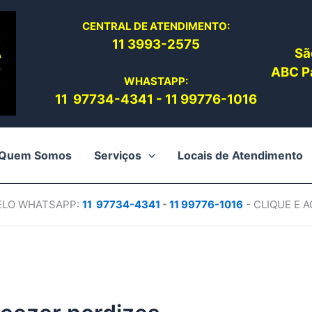
CENTRAL DE ATENDIMENTO:
11 3993-2575
Sã
ABC Pa
WHASTAPP:
11 97734-4
341
-
11 99776-1016
Quem Somos
Serviços
Locais de Atendimento
PELO WHATSAPP:
11 97734-4
341
-
11 99776-1016
- CLIQUE E 