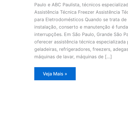
Paulo e ABC Paulista, técnicos especializa
Assistência Técnica Freezer Assistência T
para Eletrodomésticos Quando se trata de 
instalação, conserto e manutenção é fund
interrupções. Em São Paulo, Grande São Pa
oferecer assistência técnica especializad
geladeiras, refrigeradores, freezers, adegas
máquinas de lavar, máquinas de […]
Assistência
Veja Mais »
Técnica
Freezer