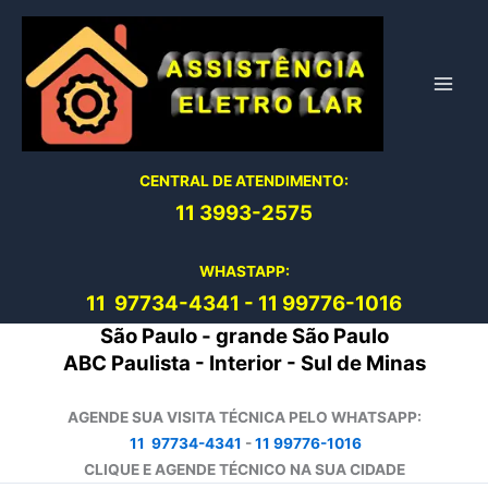
Ir
para
o
conteúdo
CENTRAL DE ATENDIMENTO:
11 3993-2575
WHASTAPP:
11 97734-4
341
-
11 99776-1016
São Paulo - grande São Paulo
ABC Paulista - Interior - Sul de Minas
AGENDE SUA VISITA TÉCNICA PELO WHATSAPP:
11 97734-4341
-
11 99776-1016
CLIQUE E AGENDE TÉCNICO NA SUA CIDADE