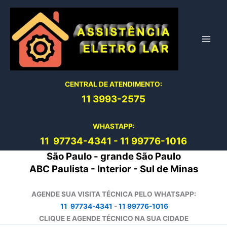
Ir
para
o
conteúdo
CENTRAL DE ATENDIMENTO:
11 3993-2575
WHASTAPP:
11 97734-4
341
-
11 99776-1016
São Paulo - grande São Paulo
ABC Paulista - Interior - Sul de Minas
AGENDE SUA VISITA TÉCNICA PELO WHATSAPP:
11 97734-4341
-
11 99776-1016
CLIQUE E AGENDE TÉCNICO NA SUA CIDADE