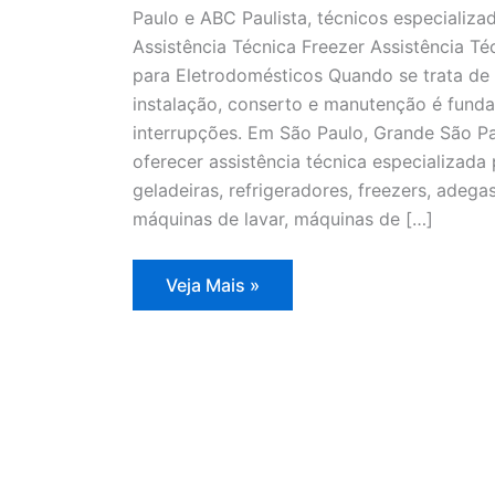
Paulo e ABC Paulista, técnicos especializa
Assistência Técnica Freezer Assistência T
para Eletrodomésticos Quando se trata de 
instalação, conserto e manutenção é fund
interrupções. Em São Paulo, Grande São Pa
oferecer assistência técnica especializad
geladeiras, refrigeradores, freezers, adegas
máquinas de lavar, máquinas de […]
Assistência
Veja Mais »
Técnica
Freezer