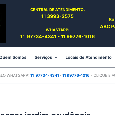
CENTRAL DE ATENDIMENTO:
11 3993-2575
Sã
ABC Pa
WHASTAPP:
11 97734-4
341
-
11 99776-1016
Quem Somos
Serviços
Locais de Atendimento
PELO WHATSAPP:
11 97734-4
341
-
11 99776-1016
- CLIQUE E 