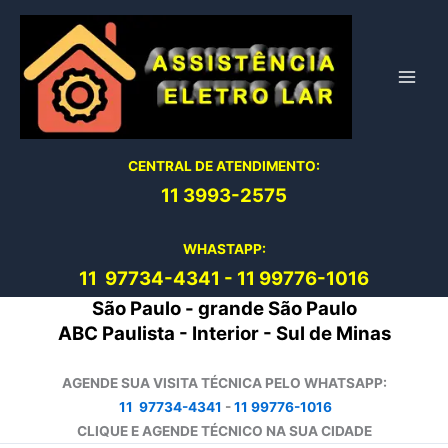
Ir
para
o
conteúdo
CENTRAL DE ATENDIMENTO:
11 3993-2575
WHASTAPP:
11 97734-4
341
-
11 99776-1016
São Paulo - grande São Paulo
ABC Paulista - Interior - Sul de Minas
AGENDE SUA VISITA TÉCNICA PELO WHATSAPP:
11 97734-4341
-
11 99776-1016
CLIQUE E AGENDE TÉCNICO NA SUA CIDADE