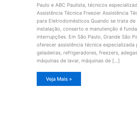
Paulo e ABC Paulista, técnicos especializa
Assistência Técnica Freezer Assistência T
para Eletrodomésticos Quando se trata de 
instalação, conserto e manutenção é fund
interrupções. Em São Paulo, Grande São Pa
oferecer assistência técnica especializad
geladeiras, refrigeradores, freezers, adegas
máquinas de lavar, máquinas de […]
Assistência
Veja Mais »
Técnica
Freezer