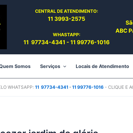
CENTRAL DE ATENDIMENTO:
11 3993-2575
Sã
ABC Pa
WHASTAPP:
11 97734-4
341
-
11 99776-1016
Quem Somos
Serviços
Locais de Atendimento
PELO WHATSAPP:
11 97734-4
341
-
11 99776-1016
- CLIQUE E 