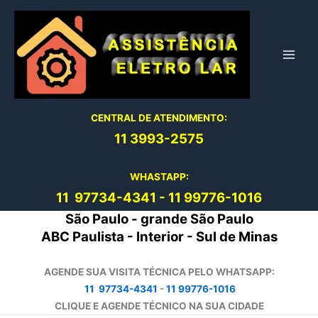
Ir
para
o
conteúdo
CENTRAL DE ATENDIMENTO:
11 3993-2575
WHASTAPP:
11 97734-4
341
-
11 99776-1016
São Paulo - grande São Paulo
ABC Paulista - Interior - Sul de Minas
AGENDE SUA VISITA TÉCNICA PELO WHATSAPP:
11 97734-4341
-
11 99776-1016
CLIQUE E AGENDE TÉCNICO NA SUA CIDADE