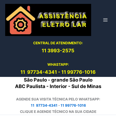
Ir
para
o
conteúdo
CENTRAL DE ATENDIMENTO:
11 3993-2575
WHASTAPP:
11 97734-4
341
-
11 99776-1016
São Paulo - grande São Paulo
ABC Paulista - Interior - Sul de Minas
AGENDE SUA VISITA TÉCNICA PELO WHATSAPP:
11 97734-4341
-
11 99776-1016
CLIQUE E AGENDE TÉCNICO NA SUA CIDADE