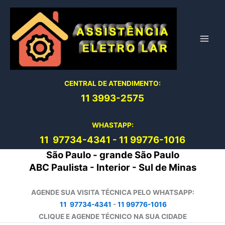
Ir
para
o
conteúdo
CENTRAL DE ATENDIMENTO:
11 3993-2575
WHASTAPP:
11 97734-4
341
-
11 99776-1016
São Paulo - grande São Paulo
ABC Paulista - Interior - Sul de Minas
AGENDE SUA VISITA TÉCNICA PELO WHATSAPP:
11 97734-4341
-
11 99776-1016
CLIQUE E AGENDE TÉCNICO NA SUA CIDADE