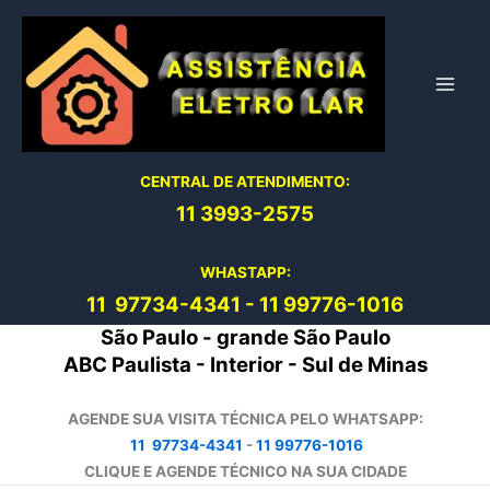
Ir
para
o
conteúdo
CENTRAL DE ATENDIMENTO:
11 3993-2575
WHASTAPP:
11 97734-4
341
-
11 99776-1016
São Paulo - grande São Paulo
ABC Paulista - Interior - Sul de Minas
AGENDE SUA VISITA TÉCNICA PELO WHATSAPP:
11 97734-4341
-
11 99776-1016
CLIQUE E AGENDE TÉCNICO NA SUA CIDADE