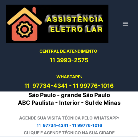
Ir
para
o
conteúdo
CENTRAL DE ATENDIMENTO:
11 3993-2575
WHASTAPP:
11 97734-4
341
-
11 99776-1016
São Paulo - grande São Paulo
ABC Paulista - Interior - Sul de Minas
AGENDE SUA VISITA TÉCNICA PELO WHATSAPP:
11 97734-4341
-
11 99776-1016
CLIQUE E AGENDE TÉCNICO NA SUA CIDADE