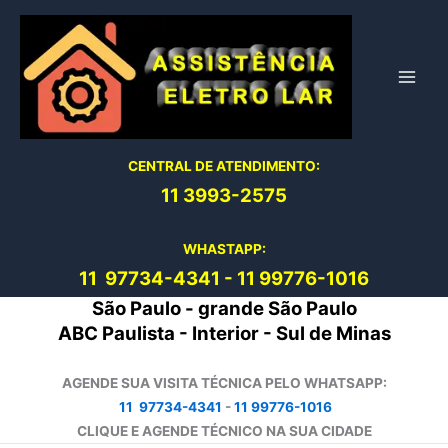
Ir
para
o
conteúdo
CENTRAL DE ATENDIMENTO:
11 3993-2575
WHASTAPP:
11 97734-4
341
-
11 99776-1016
São Paulo - grande São Paulo
ABC Paulista - Interior - Sul de Minas
AGENDE SUA VISITA TÉCNICA PELO WHATSAPP:
11 97734-4341
-
11 99776-1016
CLIQUE E AGENDE TÉCNICO NA SUA CIDADE