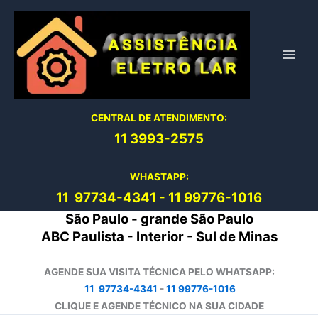
Ir
para
o
conteúdo
CENTRAL DE ATENDIMENTO:
11 3993-2575
WHASTAPP:
11 97734-4
341
-
11 99776-1016
São Paulo - grande São Paulo
ABC Paulista - Interior - Sul de Minas
AGENDE SUA VISITA TÉCNICA PELO WHATSAPP:
11 97734-4341
-
11 99776-1016
CLIQUE E AGENDE TÉCNICO NA SUA CIDADE