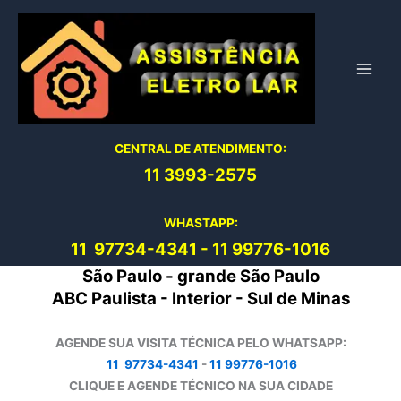
Ir
para
o
conteúdo
CENTRAL DE ATENDIMENTO:
11 3993-2575
WHASTAPP:
11 97734-4
341
-
11 99776-1016
São Paulo - grande São Paulo
ABC Paulista - Interior - Sul de Minas
AGENDE SUA VISITA TÉCNICA PELO WHATSAPP:
11 97734-4341
-
11 99776-1016
CLIQUE E AGENDE TÉCNICO NA SUA CIDADE