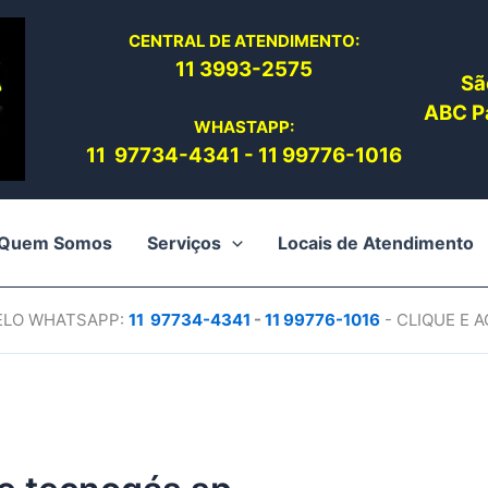
CENTRAL DE ATENDIMENTO:
11 3993-2575
Sã
ABC Pa
WHASTAPP:
11 97734-4
341
-
11 99776-1016
Quem Somos
Serviços
Locais de Atendimento
PELO WHATSAPP:
11 97734-4
341
-
11 99776-1016
- CLIQUE E 