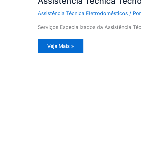
Assistência Técnica Tecn
Assistência Técnica Eletrodomésticos
/ Po
Serviços Especializados da Assistência Té
Assistência
Veja Mais »
Técnica
Tecnogás
SP