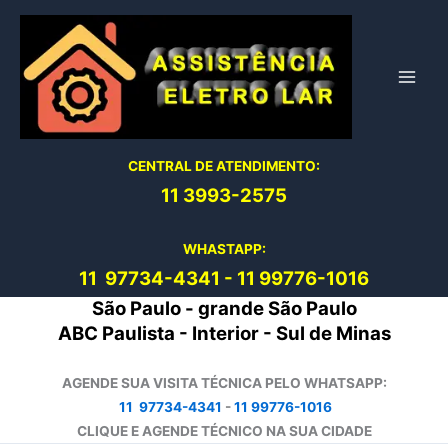
Ir
para
o
conteúdo
CENTRAL DE ATENDIMENTO:
11 3993-2575
WHASTAPP:
11 97734-4
341
-
11 99776-1016
São Paulo - grande São Paulo
ABC Paulista - Interior - Sul de Minas
AGENDE SUA VISITA TÉCNICA PELO WHATSAPP:
11 97734-4341
-
11 99776-1016
CLIQUE E AGENDE TÉCNICO NA SUA CIDADE