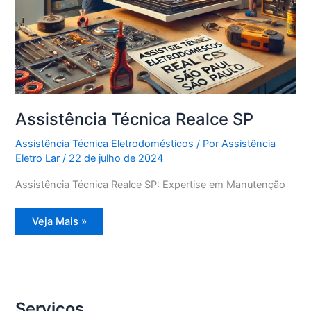
Assistência Técnica Realce SP
Assistência Técnica Eletrodomésticos
/ Por
Assistência
Eletro Lar
/
22 de julho de 2024
Assistência Técnica Realce SP: Expertise em Manutenção
Assistência
Veja Mais »
Técnica
Realce
SP
Serviços